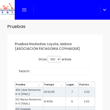
menu
expand_more
Pruebas
Pruebas Nadadas: Loyola, Isidora
(ASOCIACION PATAGONIA COYHAIQUE)
Show
entries
Search:
Prueba
Tiempo
Lugar
Puntos
400 Libre Femenino
05:53.85
7
2.00
11-11 (FINAL)
100 Pecho Femenino
01:41.86
6
3.00
11-11 (FINAL)
100 Espalda