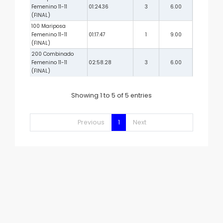
Femenino 11-11
01:24.36
3
6.00
(FINAL)
100 Mariposa
Femenino 11-11
01:17.47
1
9.00
(FINAL)
200 Combinado
Femenino 11-11
02:58.28
3
6.00
(FINAL)
Showing 1 to 5 of 5 entries
Previous
1
Next