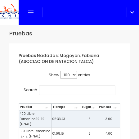
menu
expand_more
Pruebas
Pruebas Nadadas: Mogoyon, Fabiana
(ASOCIACION DE NATACION TALCA)
Show
entries
Search:
Prueba
Tiempo
Lugar
Puntos
400 Libre
Femenino 12-12
05:33.43
6
3.00
(FINAL)
100 Libre Femenino
01:08.15
5
4.00
12-12 (FINAL)