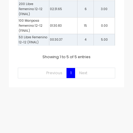
200 Libre
Femenino 12-12
02:31.65
6
3.00
(FINAL)
100 Mariposa
Femenino 12-12
01:30.83
15
0.00
(FINAL)
50 Libre Femenino
00:30.37
4
5.00
12-12 (FINAL)
Showing 1 to 5 of 5 entries
Previous
1
Next