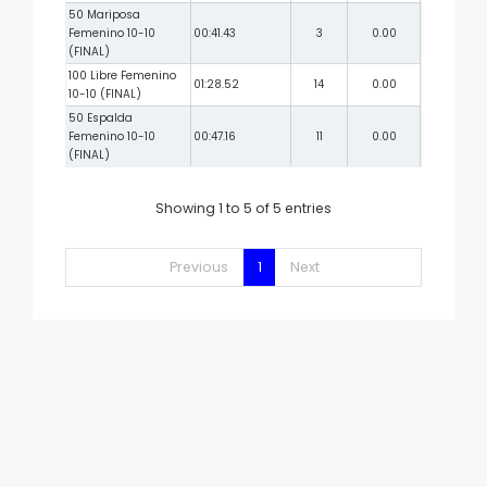
50 Mariposa
Femenino 10-10
00:41.43
3
0.00
(FINAL)
100 Libre Femenino
01:28.52
14
0.00
10-10 (FINAL)
50 Espalda
Femenino 10-10
00:47.16
11
0.00
(FINAL)
Showing 1 to 5 of 5 entries
Previous
1
Next