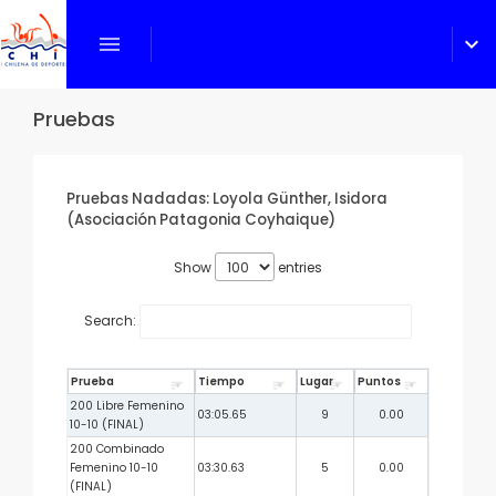
menu
expand_more
Pruebas
Pruebas Nadadas: Loyola Günther, Isidora
(Asociación Patagonia Coyhaique)
Show
entries
Search:
Prueba
Tiempo
Lugar
Puntos
200 Libre Femenino
03:05.65
9
0.00
10-10 (FINAL)
200 Combinado
Femenino 10-10
03:30.63
5
0.00
(FINAL)