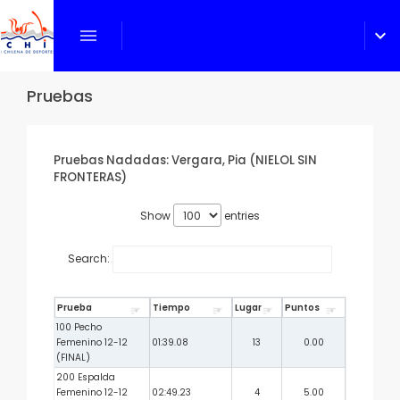
menu
expand_more
Pruebas
Pruebas Nadadas: Vergara, Pia (NIELOL SIN
FRONTERAS)
Show
entries
Search:
Prueba
Tiempo
Lugar
Puntos
100 Pecho
Femenino 12-12
01:39.08
13
0.00
(FINAL)
200 Espalda
Femenino 12-12
02:49.23
4
5.00