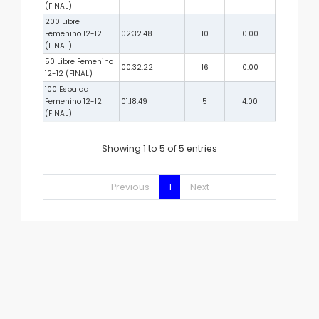
(FINAL)
200 Libre
Femenino 12-12
02:32.48
10
0.00
(FINAL)
50 Libre Femenino
00:32.22
16
0.00
12-12 (FINAL)
100 Espalda
Femenino 12-12
01:18.49
5
4.00
(FINAL)
Showing 1 to 5 of 5 entries
Previous
1
Next