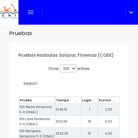
menu
expand_more
Pruebas
Pruebas Nadadas: Salazar, Florencia (CODE)
Show
entries
Search:
Prueba
Tiempo
Lugar
Puntos
100 Pecho Femenino
01:40.16
7
2.00
11-11 (FINAL)
100 Libre Femenino
01:12.96
18
0.00
11-11 (FINAL)
100 Mariposa
01:32.25
13
0.00
Femenino 11-11 (FINAL)