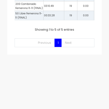
200 Combinado
03:10.49
19
0.00
Femenino 11-11 (FINAL)
50 Libre Femenino 11-
00:33.28
19
0.00
11 (FINAL)
Showing 1 to 5 of 5 entries
Previous
1
Next