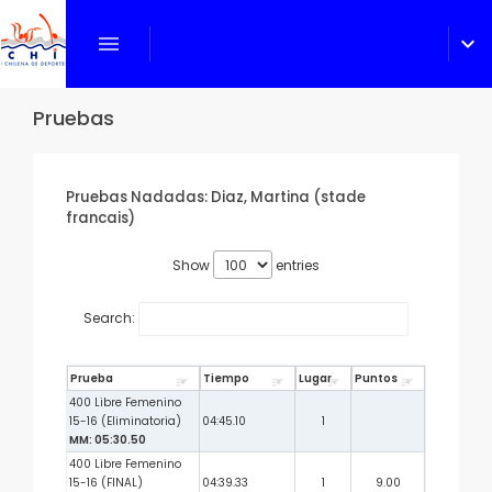
menu
expand_more
Pruebas
Pruebas Nadadas: Diaz, Martina (stade
francais)
Show
entries
Search:
Prueba
Tiempo
Lugar
Puntos
400 Libre Femenino
15-16 (Eliminatoria)
04:45.10
1
MM: 05:30.50
400 Libre Femenino
15-16 (FINAL)
04:39.33
1
9.00