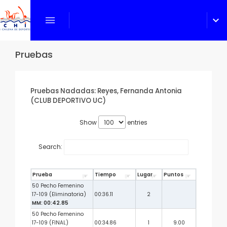
menu
expand_more
Pruebas
Pruebas Nadadas: Reyes, Fernanda Antonia
(CLUB DEPORTIVO UC)
Show
entries
Search:
Prueba
Tiempo
Lugar
Puntos
50 Pecho Femenino
17-109 (Eliminatoria)
00:36.11
2
MM: 00:42.85
50 Pecho Femenino
17-109 (FINAL)
00:34.86
1
9.00