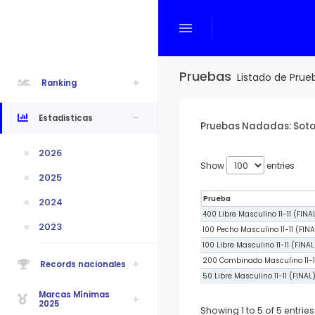
menu
Pruebas
Listado de Prue
Ranking
Estadisticas
Pruebas Nadadas: Soto, 
2026
Show
entries
2025
Prueba
2024
400 Libre Masculino 11-11 (FINA
2023
100 Pecho Masculino 11-11 (FINA
100 Libre Masculino 11-11 (FINAL
200 Combinado Masculino 11-11
Records nacionales
50 Libre Masculino 11-11 (FINAL
Marcas Mínimas
2025
Showing 1 to 5 of 5 entries