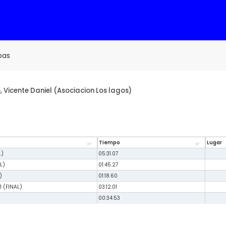
bas
Vicente Daniel (Asociacion Los lagos)
Tiempo
Lugar
L)
05:31.07
L)
01:45.27
)
01:18.60
 (FINAL)
03:12.01
)
00:34.53